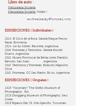
Libro de auto :
Naturaleza Incierta
Naturaleza Incierta
(video )
andrealkalay@hotmail.com
EXHIBICIONES ( Individuales )
2024 El Ciclo de la Roca. Galería Parque Pecno
Kanal. Eslovenia.
2024 Art du Sofitel. Recoleta, Argentina.
2019 Fronteras y Territorios. Galería Mundo
Nuevo, Argentina.
2018 Museo Provincial de Bellas Artes Franklin
Rawson. San Juan. Argentina
2018 Territorios y Fronteras. Estación Mapocho.
Chile
2018 Fronteras. CC San Martin, Bs As, Argentina
EXHIBICIONES ( Grupales )
2025 “Vision(ary)” The Griffin Museum of
Photography. MA
2025 Donggang Museum of Photography. Seul.
Corea
2025 Espacio Dar ‘25. Site-Specific. Tucuman.