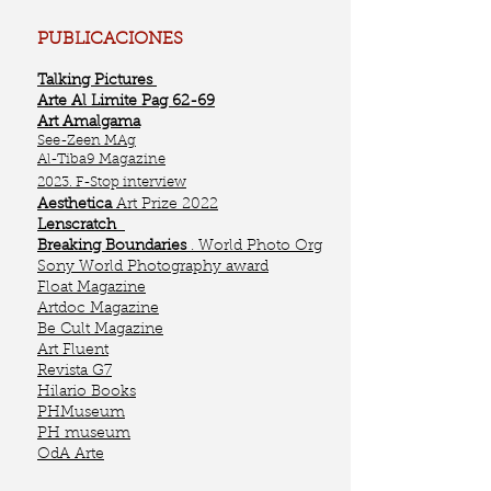
PUBLICACIONES
Talking Pictures
Arte Al Limite Pag 62-69
Art Amalgama
See-Zeen MAg
Al-Tiba9 Magazine
2023. F-Stop interview
Aesthetica
Art Prize 2022
Lenscratch
Breaking Boundaries
. World Photo Org
Sony World Photography award
Float Magazine
Artdoc
Magazine
Be Cult Magazine
Art Fluent
Revista G7
Hilario Books
PHMuseum
PH museum
OdA Arte