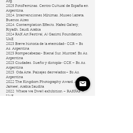
Arg.
2025 FotoFeminas. Centro Cultural de España en
Argentina.
2024. Intervenciones Mínimas. Museo Larreta.
Buenos Aires
2024. Contemplation Effects. Hafez Gallery,
Riyadh. Saudi Arabia
2024 RAK Art Festival, Al Qasimi Foundation.
UAE
2023 Breve historia de la eternidad- CCR – Bs
As. Argentina
2023 Rompecabezas- Bienal Sur. Muntref. Bs As.
Argentina
2023 Ciudades. Sueño y distopía- CCK – Bs As.
Argentina
2023 Oda Arte. Paisajes desvelados– Bs As.
Argentina
2022 The Kingdom Photography Award. Art
Jameel, Arabia Saudita
2022 Where we Dwell exhibition – RAKFAF –
UAE
2022 Opposing Fictions, Amalgama Art. Koppel
X. London. UK
2021 OdA Arte, Puntos de Encuentro. Alkalay –
Pastorino. Argentina
2021. Fotógrafas Latam. Group screening. Paris.
Fr
2020. Espacio Foto Arte, Punta del Este. Uruguay.